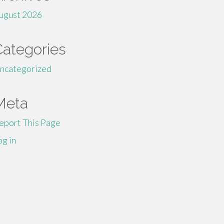
ugust 2026
Categories
ncategorized
Meta
eport This Page
og in