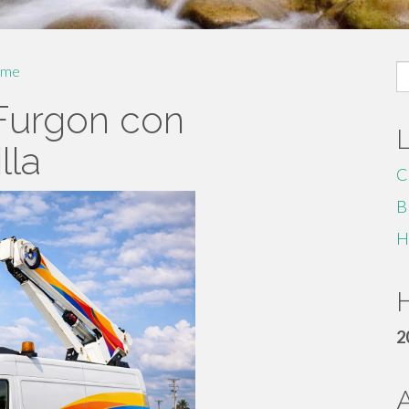
S
me
fo
 Furgon con
lla
C
B
H
H
2