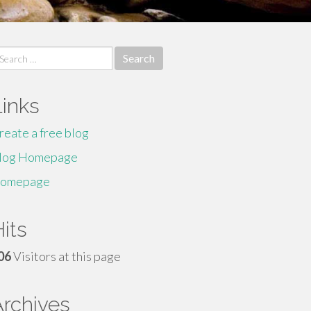
earch
r:
Links
reate a free blog
log Homepage
omepage
its
06
Visitors at this page
Archives